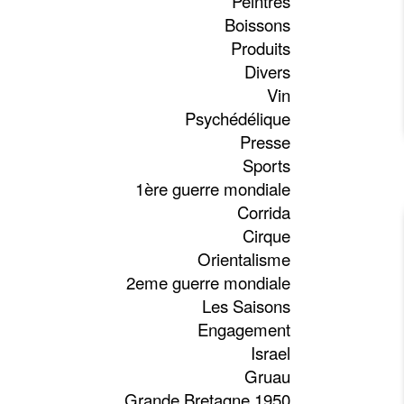
Peintres
Boissons
Produits
Divers
Vin
Psychédélique
Presse
Sports
1ère guerre mondiale
Corrida
Cirque
Orientalisme
2eme guerre mondiale
Les Saisons
Engagement
Israel
Gruau
Grande Bretagne 1950