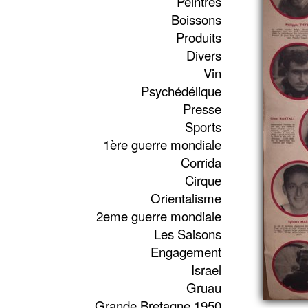
Peintres
Boissons
Produits
Divers
Vin
Psychédélique
Presse
Sports
1ère guerre mondiale
Corrida
Cirque
Orientalisme
2eme guerre mondiale
Les Saisons
Engagement
Israel
Gruau
Grande Bretagne 1950