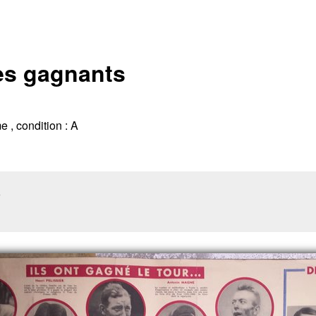
es gagnants
 , condition : A
o